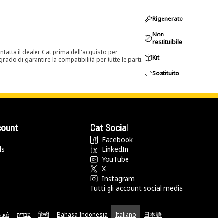
Rigenerato
Non
restituibile
tatta il dealer Cat prima dell'acquisto per
Kit
rado di garantire la compatibilità per tutte le parti.
Sostituito
count
Cat Social
Facebook
ds
LinkedIn
YouTube
X
Instagram
Tutti gli account social media
νικά
עברית
हिन्दी
Bahasa Indonesia
Italiano
日本語