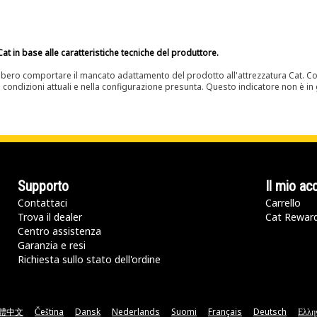
at in base alle caratteristiche tecniche del produttore.
bero comportare il mancato adattamento del prodotto all'attrezzatura Cat. Con
e condizioni attuali e nella configurazione presunta. Questo indicatore non è in g
Supporto
Il mio ac
Contattaci
Carrello
Trova il dealer
Cat Rewar
Centro assistenza
Garanzia e resi
Richiesta sullo stato dell'ordine
體中文
Čeština
Dansk
Nederlands
Suomi
Français
Deutsch
Ελλη