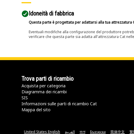
Idoneità di fabbrica
Questa parte è progettata per adattarsi alla tua attrezzatura C
Eventuali modifiche alla configurazione del produttore potreb
verificare che questa parte sia adatta all'attrezzatura Cat nell
Trova parti di ricambio
Acquista per categoria
Diagramma dei ricambi
SIS
Informazioni sulle parti di ricambio Cat
Mappa del sito
United States English
العربية
বাংলা
Български
简体中文
繁