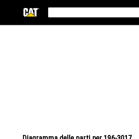
Diagramma delle parti per
196-3017