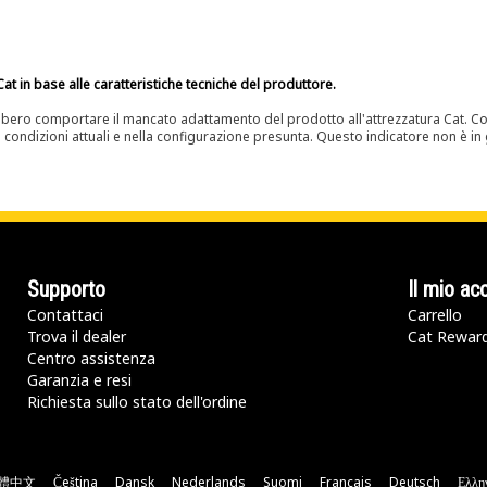
at in base alle caratteristiche tecniche del produttore.
bero comportare il mancato adattamento del prodotto all'attrezzatura Cat. Con
e condizioni attuali e nella configurazione presunta. Questo indicatore non è in g
Supporto
Il mio ac
Contattaci
Carrello
Trova il dealer
Cat Rewar
Centro assistenza
Garanzia e resi
Richiesta sullo stato dell'ordine
體中文
Čeština
Dansk
Nederlands
Suomi
Français
Deutsch
Ελλη