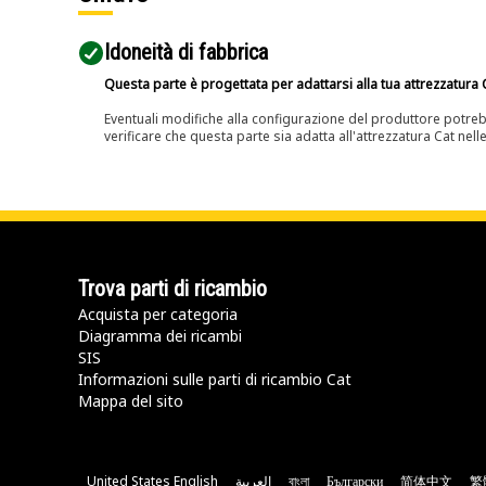
Idoneità di fabbrica
Questa parte è progettata per adattarsi alla tua attrezzatura C
Eventuali modifiche alla configurazione del produttore potreb
verificare che questa parte sia adatta all'attrezzatura Cat nell
Trova parti di ricambio
Acquista per categoria
Diagramma dei ricambi
SIS
Informazioni sulle parti di ricambio Cat
Mappa del sito
United States English
العربية
বাংলা
Български
简体中文
繁