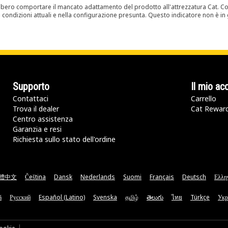
bero comportare il mancato adattamento del prodotto all'attrezzatura Cat. Con
e condizioni attuali e nella configurazione presunta. Questo indicatore non è in g
Supporto
Il mio ac
Contattaci
Carrello
Trova il dealer
Cat Rewar
Centro assistenza
Garanzia e resi
Richiesta sullo stato dell'ordine
體中文
Čeština
Dansk
Nederlands
Suomi
Français
Deutsch
Ελλη
ă
Русский
Español (Latino)
Svenska
தமிழ்
తెలుగు
ไทย
Türkçe
Укр