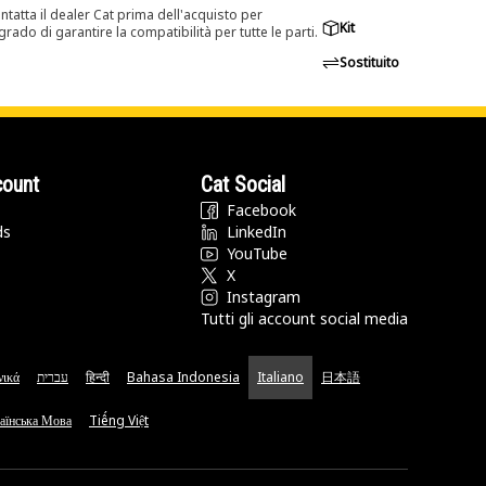
tatta il dealer Cat prima dell'acquisto per
Kit
rado di garantire la compatibilità per tutte le parti.
Sostituito
count
Cat Social
Facebook
ds
LinkedIn
YouTube
X
Instagram
Tutti gli account social media
νικά
עברית
हिन्दी
Bahasa Indonesia
Italiano
日本語
аїнська Мова
Tiếng Việt