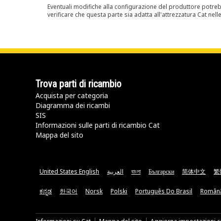
Eventuali modifiche alla configurazione del produttore potreb
verificare che questa parte sia adatta all'attrezzatura Cat nell
Trova parti di ricambio
Acquista per categoria
Diagramma dei ricambi
SIS
Informazioni sulle parti di ricambio Cat
Mappa del sito
United States English
العربية
বাংলা
Български
简体中文
繁
ಕನ್ನಡ
한국어
Norsk
Polski
Português Do Brasil
Român