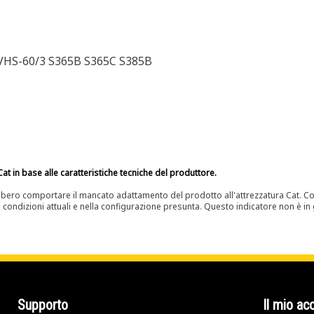
VHS-60/3 S365B S365C S385B
at in base alle caratteristiche tecniche del produttore.
bero comportare il mancato adattamento del prodotto all'attrezzatura Cat. Con
e condizioni attuali e nella configurazione presunta. Questo indicatore non è in g
Supporto
Il mio ac