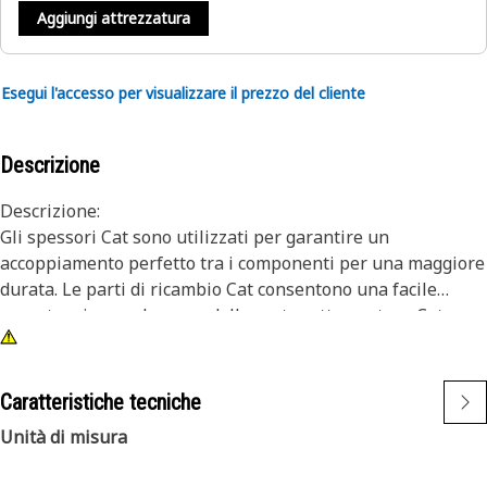
Aggiungi attrezzatura
Esegui l'accesso per visualizzare il prezzo del cliente
Descrizione
Descrizione:
Gli spessori Cat sono utilizzati per garantire un
accoppiamento perfetto tra i componenti per una maggiore
durata. Le parti di ricambio Cat consentono una facile
manutenzione sul campo delle vostre attrezzature Cat con
componenti durevoli che mantengono in funzione le vostre
macchine da lavoro. La qualità che vi aspettate per le vostre
attrezzature.
Caratteristiche tecniche
Unità di misura
Attributi:
• Acciaio temprato Shim