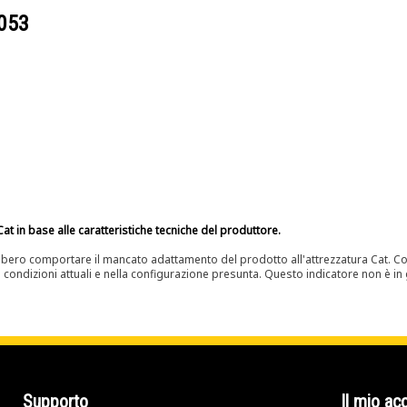
053
at in base alle caratteristiche tecniche del produttore.
bero comportare il mancato adattamento del prodotto all'attrezzatura Cat. Con
e condizioni attuali e nella configurazione presunta. Questo indicatore non è in g
Supporto
Il mio ac