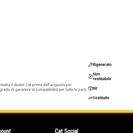
Rigenerato
Non
restituibile
tatta il dealer Cat prima dell'acquisto per
Kit
rado di garantire la compatibilità per tutte le parti.
Sostituito
count
Cat Social