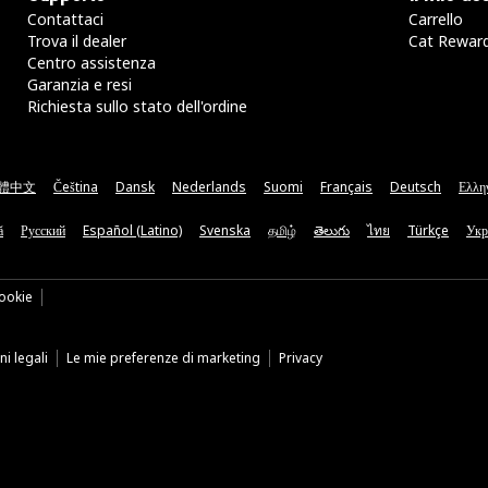
Contattaci
Carrello
Trova il dealer
Cat Rewar
Centro assistenza
Garanzia e resi
Richiesta sullo stato dell'ordine
體中文
Čeština
Dansk
Nederlands
Suomi
Français
Deutsch
Ελλη
ă
Русский
Español (Latino)
Svenska
தமிழ்
తెలుగు
ไทย
Türkçe
Укр
ookie
i legali
Le mie preferenze di marketing
Privacy