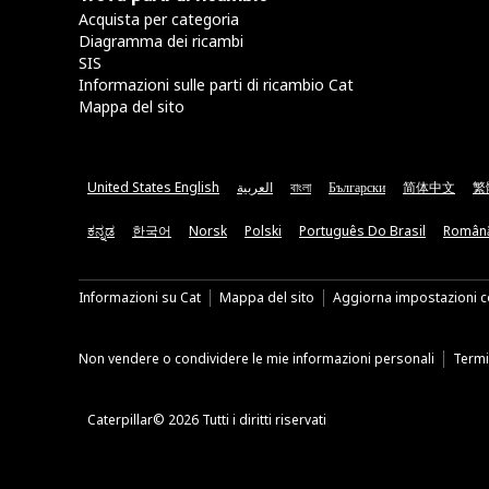
Acquista per categoria
Diagramma dei ricambi
SIS
Informazioni sulle parti di ricambio Cat
Mappa del sito
United States English
العربية
বাংলা
Български
简体中文
繁
ಕನ್ನಡ
한국어
Norsk
Polski
Português Do Brasil
Român
Informazioni su Cat
Mappa del sito
Aggiorna impostazioni c
Non vendere o condividere le mie informazioni personali
Termin
Caterpillar© 2026 Tutti i diritti riservati