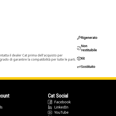
Rigenerato
Non
restituibile
tatta il dealer Cat prima dell'acquisto per
Kit
rado di garantire la compatibilità per tutte le parti.
Sostituito
count
Cat Social
Facebook
ds
LinkedIn
YouTube