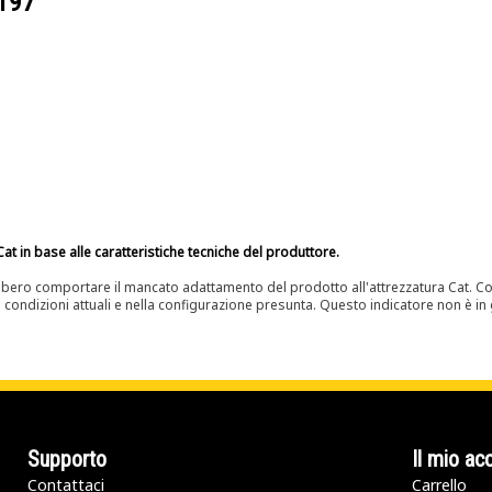
197
at in base alle caratteristiche tecniche del produttore.
bero comportare il mancato adattamento del prodotto all'attrezzatura Cat. Con
e condizioni attuali e nella configurazione presunta. Questo indicatore non è in g
Supporto
Il mio ac
Contattaci
Carrello