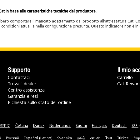
at in base alle caratteristiche tecniche del produttore.
bero comportare il mancato adattamento del prodotto all'attrezzatura Cat. Con
e condizioni attuali e nella configurazione presunta. Questo indicatore non è in g
Supporto
Il mio ac
Contattaci
Carrello
Trova il dealer
Cat Rewar
Centro assistenza
Garanzia e resi
Richiesta sullo stato dell'ordine
體中文
Čeština
Dansk
Nederlands
Suomi
Français
Deutsch
Ελλη
ă
Русский
Español (Latino)
Svenska
தமிழ்
తెలుగు
ไทย
Türkçe
Укр