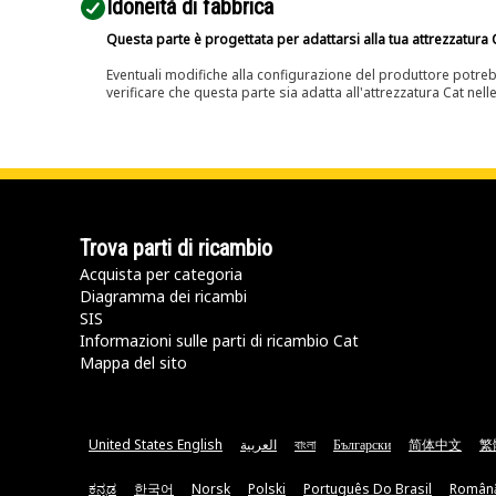
Idoneità di fabbrica
Questa parte è progettata per adattarsi alla tua attrezzatura C
Eventuali modifiche alla configurazione del produttore potreb
verificare che questa parte sia adatta all'attrezzatura Cat nell
Trova parti di ricambio
Acquista per categoria
Diagramma dei ricambi
SIS
Informazioni sulle parti di ricambio Cat
Mappa del sito
United States English
العربية
বাংলা
Български
简体中文
繁
ಕನ್ನಡ
한국어
Norsk
Polski
Português Do Brasil
Român