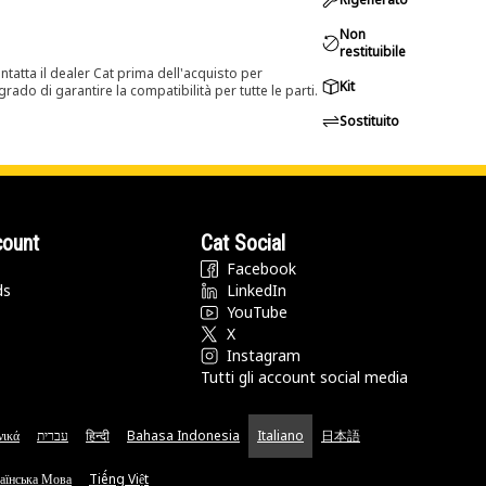
Non
restituibile
tatta il dealer Cat prima dell'acquisto per
Kit
rado di garantire la compatibilità per tutte le parti.
Sostituito
count
Cat Social
Facebook
ds
LinkedIn
YouTube
X
Instagram
Tutti gli account social media
νικά
עברית
हिन्दी
Bahasa Indonesia
Italiano
日本語
аїнська Мова
Tiếng Việt