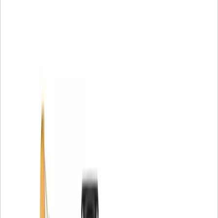
Applicazioni:
• Scavo, trincea e carico ad alto impatto
• Aree a impatto moderato-alto
• Materiale densamente compattato, compresa l'argilla
• Materiali di difficile penetrazione come ghiaia cementata,
rocce sedimentarie e rocce poco perforate