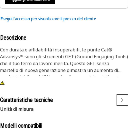
Esegui l'accesso per visualizzare il prezzo del cliente
Descrizione
Con durata e affidabilità insuperabili, le punte Cat®
Advansys™ sono gli strumenti GET (Ground Engaging Tools)
che il tuo ferro da lavoro merita. Questo GET senza
martello di nuova generazione dimostra un aumento di
produttività fino al 15% grazie alla geometria migliorata
della punta e dell'adattatore.
Punte di penetrazione con profilo basso offre capacità di
Caratteristiche tecniche
affilatura, penetrazione e scavo ottimali per tutta la durata
Unità di misura
della punta. Inoltre, queste punte originali Cat resistono
alla smussatura e si autoaffilano durante l'usura, con
conseguente riduzione dei tempi di fermo, dei costi di
Modelli compatibili