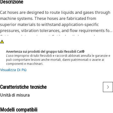
Descrizione
Cat hoses are designed to route liquids and gases through
machine systems. These hoses are fabricated from
superior materials to withstand application-specific
pressures, vibration tolerances, and flow requirements for
Cat heavy-duty equipment. Cat hydraulic hose and
couplings are subjected to the most rigorous testing
processes in the industry. Every Cat hose and coupling
Avvertenza sui prodotti del gruppo tubi flessibili Cat®
combination is tested as a system to ensure a perfect fit
L'uso improprio di tubi flessibili e raccordi abbinati annulla le garanzie e
può comportare lesioni anche mortali, danni patrimoniali o avarie ai
that yields maximum safety and dependability.
componenti e macchinari.
Visualizza Di Più
Caratteristiche tecniche
Unità di misura
Modelli compatibili