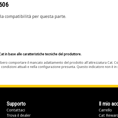
606
a compatibilità per questa parte.
at in base alle caratteristiche tecniche del produttore.
bero comportare il mancato adattamento del prodotto all'attrezzatura Cat. Con
e condizioni attuali e nella configurazione presunta. Questo indicatore non è in g
Supporto
Il mio ac
Contattaci
Carrello
Trova il dealer
Cat Rewar