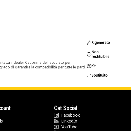
Rigenerato
Non
restituibile
tatta il dealer Cat prima dell'acquisto per
Kit
rado di garantire la compatibilità per tutte le parti.
Sostituito
count
Cat Social
Facebook
ds
LinkedIn
YouTube