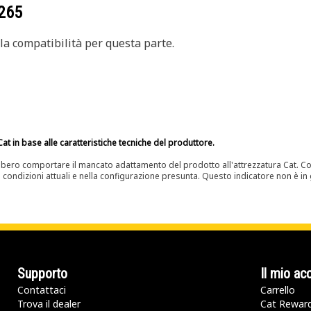
265
a compatibilità per questa parte.
at in base alle caratteristiche tecniche del produttore.
bero comportare il mancato adattamento del prodotto all'attrezzatura Cat. Con
e condizioni attuali e nella configurazione presunta. Questo indicatore non è in g
Supporto
Il mio ac
Contattaci
Carrello
Trova il dealer
Cat Rewar