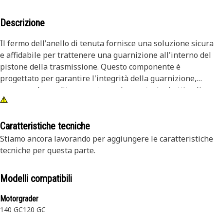
Descrizione
Il fermo dell'anello di tenuta fornisce una soluzione sicura
e affidabile per trattenere una guarnizione all'interno del
pistone della trasmissione. Questo componente è
progettato per garantire l'integrità della guarnizione,
prevenendo perdite e mantenendo prestazioni ottimali
nella trasmissione. Il fermo dell'anello di tenuta mantiene
saldamente la tenuta in posizione all'interno del supporto
della trasmissione. Ciò impedisce l'ingresso di
Caratteristiche tecniche
contaminanti e migliora l'efficienza complessiva della
Stiamo ancora lavorando per aggiungere le caratteristiche
trasmissione riducendo al minimo l'usura dei componenti.
tecniche per questa parte.
Attributi:
Modelli compatibili
- Assicura la tenuta sicura della guarnizione nel supporto
della trasmissione.
Motorgrader
- Progettato per resistere a vibrazioni intense e condizioni
140 GC
120 GC