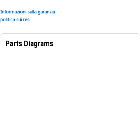
di lavoro difficili.
- Previene le perdite e mantiene le prestazioni ottimali del
Informazioni sulla garanzia
pistone di trasmissione.
politica sui resi
Applicazioni:
Il fermo dell'anello di tenuta è posizionato all'interno del
Parts Diagrams
pistone della trasmissione e del supporto all'interfaccia in
cui si trova la guarnizione. Questo per garantire che il
fermo fissi e mantenga efficacemente la tenuta, evitando
qualsiasi compromissione nell'ambiente sigillato.