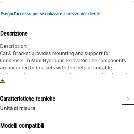
Esegui l'accesso per visualizzare il prezzo del cliente
Descrizione
Description:
Cat® Bracket provides mounting and support for
Condenser in Mini Hydraulic Excavator. The components
are mounted to brackets with the help of suitable
fasteners. It is precise and ready to mount in the desired
location. Cat Service parts offer simple repair and
replacement of system components in Cat heavy-duty
equipment.
Caratteristiche tecniche
Unità di misura
Application:
Consult your owner's manual or contact your local Cat
Dealer for more information.
Modelli compatibili