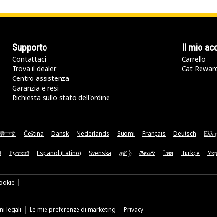
Supporto
Il mio ac
Contattaci
Carrello
Trova il dealer
Cat Rewar
Centro assistenza
Garanzia e resi
Richiesta sullo stato dell'ordine
體中文
Čeština
Dansk
Nederlands
Suomi
Français
Deutsch
Ελλη
ă
Русский
Español (Latino)
Svenska
தமிழ்
తెలుగు
ไทย
Türkçe
Укр
ookie
i legali
Le mie preferenze di marketing
Privacy