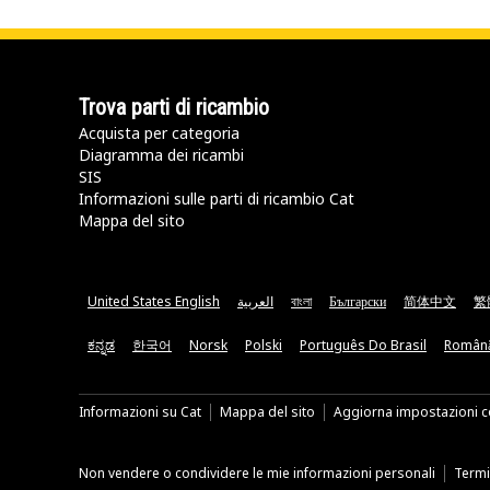
Trova parti di ricambio
Acquista per categoria
Diagramma dei ricambi
SIS
Informazioni sulle parti di ricambio Cat
Mappa del sito
United States English
العربية
বাংলা
Български
简体中文
繁
ಕನ್ನಡ
한국어
Norsk
Polski
Português Do Brasil
Român
Informazioni su Cat
Mappa del sito
Aggiorna impostazioni c
Non vendere o condividere le mie informazioni personali
Termin