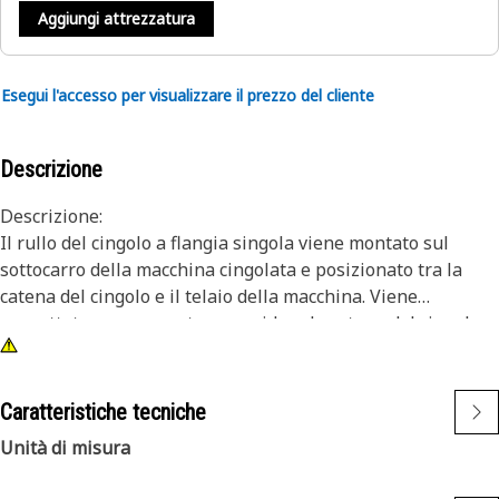
Aggiungi attrezzatura
Esegui l'accesso per visualizzare il prezzo del cliente
Descrizione
Descrizione:
Il rullo del cingolo a flangia singola viene montato sul
sottocarro della macchina cingolata e posizionato tra la
catena del cingolo e il telaio della macchina. Viene
progettato per supportare e guidare la catena del cingolo.
Gli elementi rotanti sono lubrificati per ridurre l'attrito e
prevenire danni.
Caratteristiche tecniche
Caratteristiche:
Unità di misura
• Fornisce un movimento efficiente della catena del cingolo.
• Riduce l'usura dei cingoli mantenendone il corretto