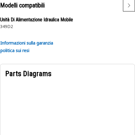
allineamento.
Modelli compatibili
Applicazioni:
Unità Di Alimentazione Idraulica Mobile
Il rullo del cingolo a flangia singola viene utilizzato per
349D2
distribuire il peso della macchina in modo uniforme e
ridurre l'usura del cingolo.
Informazioni sulla garanzia
politica sui resi
Parts Diagrams