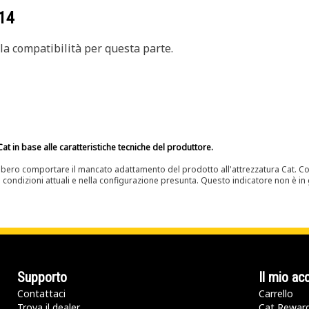
14
a compatibilità per questa parte.
at in base alle caratteristiche tecniche del produttore.
bero comportare il mancato adattamento del prodotto all'attrezzatura Cat. Con
e condizioni attuali e nella configurazione presunta. Questo indicatore non è in g
Supporto
Il mio ac
Contattaci
Carrello
Trova il dealer
Cat Rewar