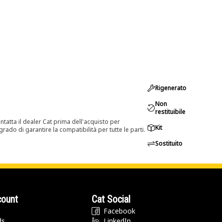
Rigenerato
Non
restituibile
tatta il dealer Cat prima dell'acquisto per
Kit
rado di garantire la compatibilità per tutte le parti.
Sostituito
count
Cat Social
Facebook
ds
LinkedIn