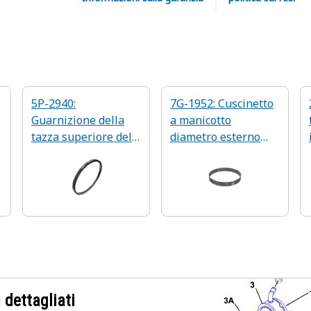
5P-2940:
7G-1952: Cuscinetto
Guarnizione della
a manicotto
tazza superiore del
diametro esterno
telaio di ritorno
371,48 mm
telescopico
 dettagliati