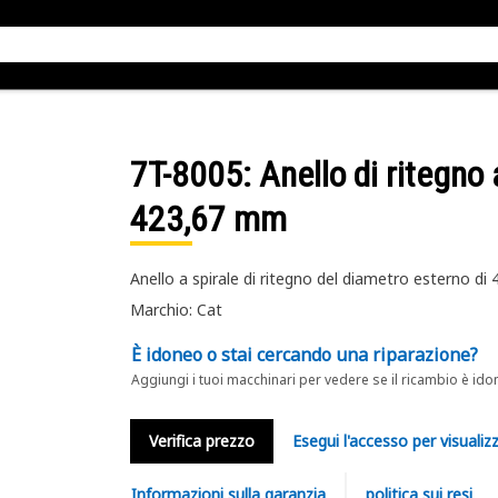
7T-8005
: Anello di ritegno
423,67 mm
Anello a spirale di ritegno del diametro esterno d
Marchio: Cat
È idoneo o stai cercando una riparazione?
Aggiungi i tuoi macchinari per vedere se il ricambio è ido
Verifica prezzo
Esegui l'accesso per visualizz
Informazioni sulla garanzia
politica sui resi