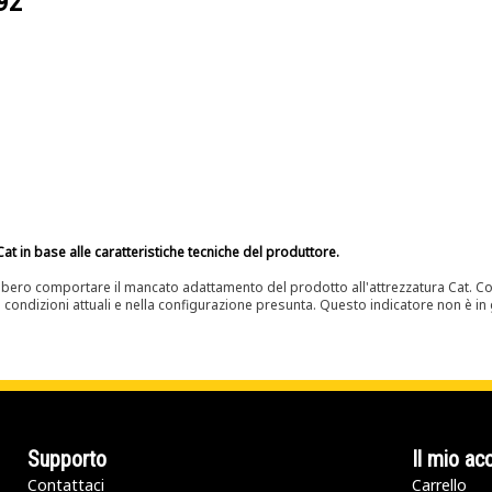
92
at in base alle caratteristiche tecniche del produttore.
bero comportare il mancato adattamento del prodotto all'attrezzatura Cat. Con
e condizioni attuali e nella configurazione presunta. Questo indicatore non è in g
Supporto
Il mio ac
Contattaci
Carrello