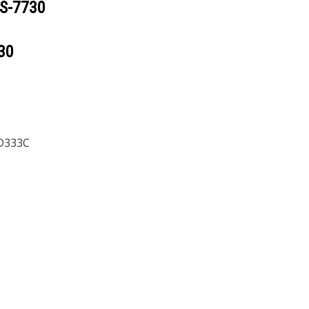
S-7730
30
D333C