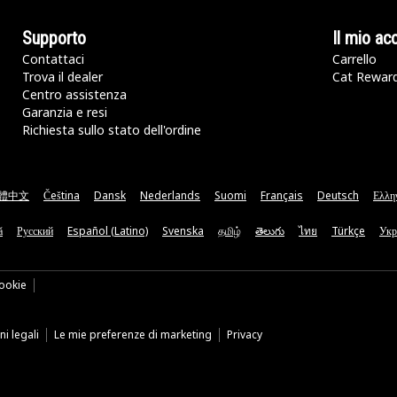
Supporto
Il mio ac
Contattaci
Carrello
Trova il dealer
Cat Rewar
Centro assistenza
Garanzia e resi
Richiesta sullo stato dell'ordine
體中文
Čeština
Dansk
Nederlands
Suomi
Français
Deutsch
Ελλη
ă
Русский
Español (Latino)
Svenska
தமிழ்
తెలుగు
ไทย
Türkçe
Укр
ookie
i legali
Le mie preferenze di marketing
Privacy