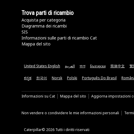
Trova parti di ricambio
Acquista per categoria
Diagramma dei ricambi
SIS
Informazioni sulle parti di ricambio Cat
Mappa del sito
United States English
العربية
বাংলা
Български
简体中文
繁
ಕನ್ನಡ
한국어
Norsk
Polski
Português Do Brasil
Român
Informazioni su Cat
Mappa del sito
Aggiorna impostazioni c
Non vendere o condividere le mie informazioni personali
Termin
Caterpillar© 2026 Tutti i diritti riservati