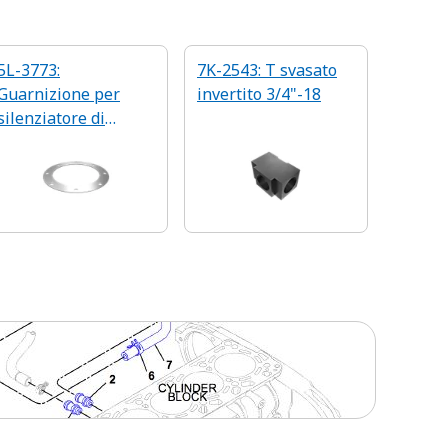
5L-3773:
7K-2543: T svasato
Guarnizione per
invertito 3/4"-18
silenziatore di
scarico da 1,47 mm
di spessore