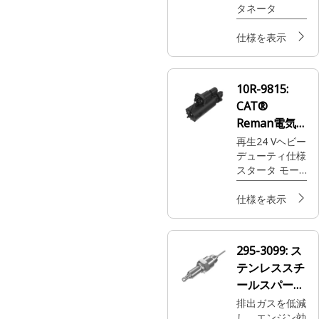
を最適な状態に
タネータ
保つために必要
な出力信頼性を
仕様を表示
実現します。
10R-9815:
CAT®
Reman電気
始動モータ
再生24 Vヘビー
デューティ仕様
スタータ モー
タ
仕様を表示
295-3099:
ス
テンレススチ
ールスパーク
プラグ
排出ガスを低減
し、エンジン効