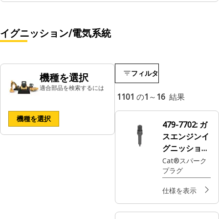
イグニッション/電気系統
フィルタ
機種を選択
適合部品を検索するには
1101
の
1
～
16
結果
機種を選択
479-7702:
ガ
スエンジンイ
グニッション
スパークプラ
Cat®スパーク
プラグ
グ
仕様を表示