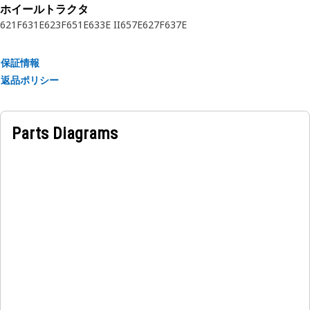
ホイールトラクタ
用途
621F
631E
623F
651E
633E II
657E
627F
637E
: Cat製機械にヘビー デューティで安全なオペレータ シートを
備えるために使用します。詳細については，該当するオーナー
ズ マニュアルを参照するか，最寄りのCatディーラにお問い合
保証情報
わせください。
返品ポリシー
Parts Diagrams