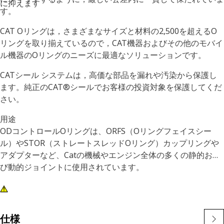
に抑えます
す。
CAT Oリングは，さまざまなサイズと材料の2,500を超えるO
リングを取り揃えているので，CAT機器およびその他のモバイ
ル機器のOリングのニーズに最適なソリューションです。
CATシール システムは，高価な部品を漏れや汚染から保護し
ます。純正のCAT®シールでお客様の投資対象を保護してくだ
さい。
用途
ODコントロールOリングは、ORFS（Oリングフェイスシー
ル）やSTOR（ストレートスレッドOリング）カップリングや
アダプターなど、Catの機械やエンジン全体の多くの静的およ
び動的ジョイントに使用されています。
仕様