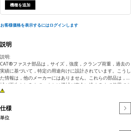
機種を追加
お客様価格を表示するにはログインします
説明
説明:
CAT®ファスナ部品は，サイズ，強度，クランプ荷重，過去の
実績に基づいて，特定の用途向けに設計されています。こうし
た情報は，他のメーカーにはありません。これらの部品は，機
械が再生されるまで，または機械が寿命に達するまで使用でき
るように選択されます。CAT以外の金具類やファスナがお客様
の機械に適しているように見えても，当社ほどお客様の機器を
熟知している会社は他にありません。
仕様
これらのボルトは，カバーを所定の位置に維持するために使用
単位
します。