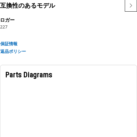
特長:
互換性のあるモデル
• CATファスナは，仕様に正確に準拠して製造され，耐久性，
信頼性，生産性を確保できるように作られています。
ロガー
• 強度と品質 – ファスナは，ISO，ASTM，ASMEおよびSAEの
227
要件を満たすかそれらを上回っています。
• CATのボルト，ナット，ワッシャは，最大の保持力を発揮す
保証情報
る1つのシステムとして機能するように設計されています。
返品ポリシー
• さまざまな用途での特別な要件を満たすコーティング
（RoHS準拠）。
Parts Diagrams
用途:
CATのボルトとそれに対応する硬化処理されたワッシャおよび
ナットは，パフォーマンスを基にシステムを構成しており，一
貫して高いクランプ荷重を生み出します。世界中の機械および
作業場のほとんどの用途において，CATのファスナなら確信を
持って組立て，メンテナンス，修理に使用できます。