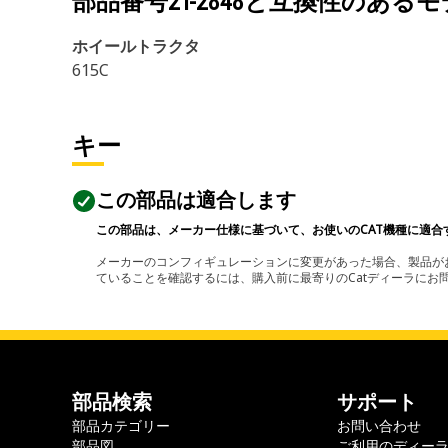
部品番号
2T-2848
と互換性のあるモ
ホイールトラクタ
615C
キー
この部品は適合します
この部品は、メーカー仕様に基づいて、お使いのCAT機種に適合
メーカーのコンフィギュレーションに変更があった場合、製品がお
ていることを確認するには、購入前に最寄りのCatディーラに
部品検索
サポート
部品カテゴリー
お問い合わせ
部品図
ご利用のディー