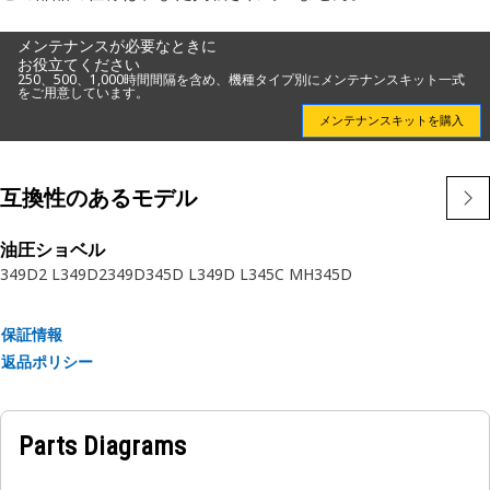
メンテナンスが必要なときに
お役立てください
250、500、1,000時間間隔を含め、機種タイプ別にメンテナンスキット一式
をご用意しています。
メンテナンスキットを購入
互換性のあるモデル
油圧ショベル
349D2 L
349D2
349D
345D L
349D L
345C MH
345D
保証情報
返品ポリシー
Parts Diagrams