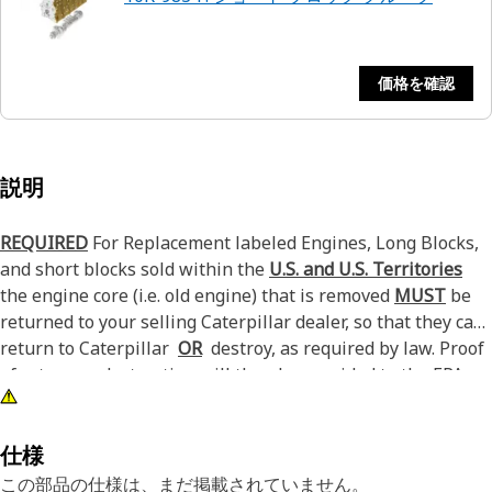
価格を確認
説明
REQUIRED
For Replacement labeled Engines, Long Blocks,
and short blocks sold within the
U.S. and U.S. Territories
the engine core (i.e. old engine) that is removed
MUST
be
returned to your selling Caterpillar dealer, so that they can
return to Caterpillar
OR
destroy, as required by law. Proof
of return or destruction will then be provided to the EPA
and or California ARB if required. See PELJ1301 for
additional details.
仕様
この部品の仕様は、まだ掲載されていません。