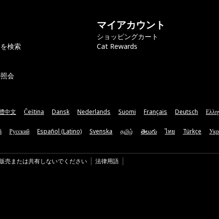
マイアカウント
ショッピングカート
ラを検索
Cat Rewards
の照会
體中文
Čeština
Dansk
Nederlands
Suomi
Français
Deutsch
Ελλη
ă
Русский
Español (Latino)
Svenska
தமிழ்
తెలుగు
ไทย
Türkçe
Укр
販売または共有しないでください
法律用語