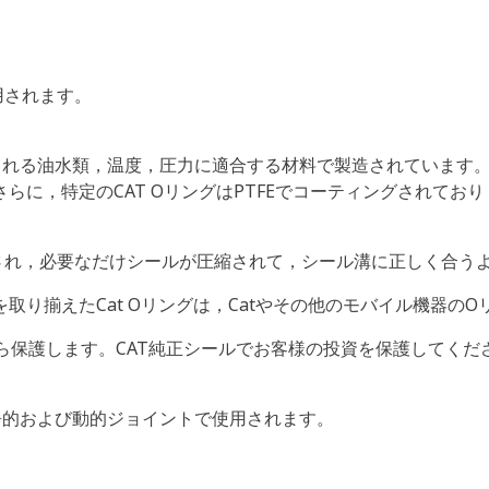
用されます。
使用される油水類，温度，圧力に適合する材料で製造されていま
らに，特定のCAT OリングはPTFEでコーティングされてお
され，必要なだけシールが圧縮されて，シール溝に正しく合う
を取り揃えたCat Oリングは，Catやその他のモバイル機器
から保護します。CAT純正シールでお客様の投資を保護してくだ
静的および動的ジョイントで使用されます。