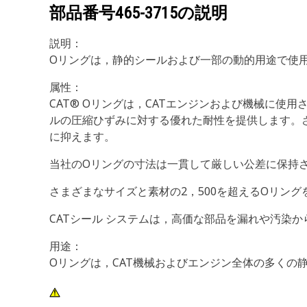
部品番号
465-3715
の説明
説明：
Oリングは，静的シールおよび一部の動的用途で使
属性：
CAT® Oリングは，CATエンジンおよび機械に
ルの圧縮ひずみに対する優れた耐性を提供します。さ
に抑えます。
当社のOリングの寸法は一貫して厳しい公差に保持
さまざまなサイズと素材の2，500を超えるOリング
CATシール システムは，高価な部品を漏れや汚染
用途：
Oリングは，CAT機械およびエンジン全体の多くの