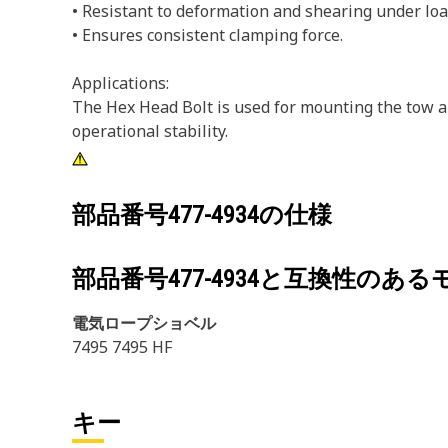
• Resistant to deformation and shearing under loa
• Ensures consistent clamping force.
Applications:
The Hex Head Bolt is used for mounting the tow a
operational stability.
部品番号
477-4934
の仕様
部品番号
477-4934
と互換性のある
電気ロープショベル
7495 7495 HF
キー