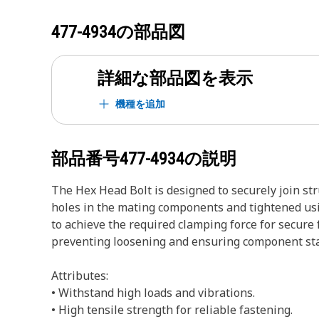
477-4934
の部品図
詳細な部品図を表示
機種を追加
部品番号
477-4934
の説明
The Hex Head Bolt is designed to securely join s
holes in the mating components and tightened usin
to achieve the required clamping force for secure 
preventing loosening and ensuring component sta
Attributes:
• Withstand high loads and vibrations.
• High tensile strength for reliable fastening.