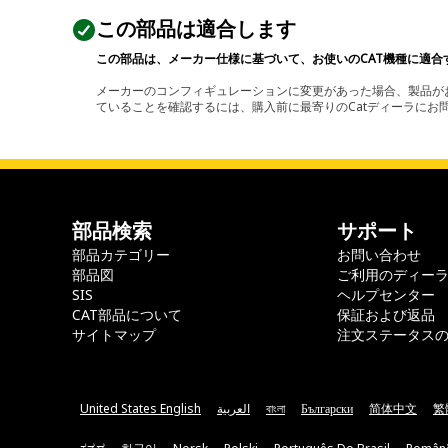
この部品は適合します
この部品は、メーカー仕様に基づいて、お使いのCAT機種に適合
メーカーのコンフィギュレーションに変更があった場合、製品がお
ていることを確認するには、購入前に最寄りのCatディーラに
部品検索
サポート
部品カテゴリー
お問い合わせ
部品図
ご利用のディー
SIS
ヘルプセンター
CAT部品について
保証および返品
サイトマップ
注文ステータス
United States English
العربية
বাংলা
Български
简体中文
繁