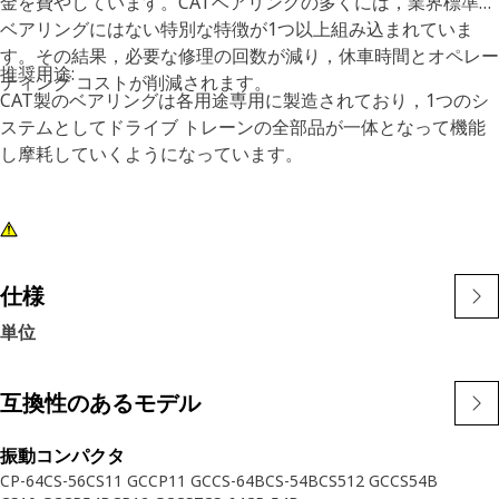
金を費やしています。CATベアリングの多くには，業界標準の
ベアリングにはない特別な特徴が1つ以上組み込まれていま
す。その結果，必要な修理の回数が減り，休車時間とオペレー
推奨用途:
ティング コストが削減されます。
CAT製のベアリングは各用途専用に製造されており，1つのシ
ステムとしてドライブ トレーンの全部品が一体となって機能
し摩耗していくようになっています。
仕様
単位
互換性のあるモデル
振動コンパクタ
CP-64
CS-56
CS11 GC
CP11 GC
CS-64B
CS-54B
CS512 GC
CS54B