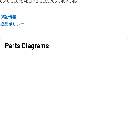
CS10 GC
CP54B
CP12 GC
CS7
CS-64
CP-54B
保証情報
返品ポリシー
Parts Diagrams