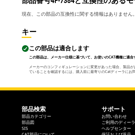
部品番号
4F-7384
と互換性のあるモ
現在、この部品の互換性に関する情報はありません
キー
この部品は適合します
この部品は、メーカー仕様に基づいて、お使いのCAT機種に適合
メーカーのコンフィギュレーションに変更があった場合、製品がお
ていることを確認するには、購入前に最寄りのCatディーラに
部品検索
サポート
部品カテゴリー
お問い合わせ
部品図
ご利用のディー
SIS
ヘルプセンター
CAT部品について
保証および返品