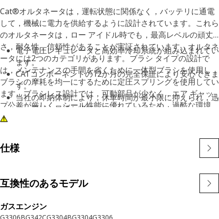
Cat®オルタネータは，運転状態に関係なく，バッテリに通電
して，機械に電力を供給するように設計されています。これら
のオルタネータは，ロー アイドル時でも，最高レベルの頑丈
さ，耐久性，信頼性があることが実証されています。オルタネ
電子電圧レギュレータと高効率冷却系統が組み込まれてい
ータには2つのカテゴリがあります。ブラシ タイプの設計で
ます。
は，メンテナンスの手間を省くために一体型ブラシを使用し，
CATコンポーネントの12か月の完全保証により安心できま
ブラシの摩耗を均一にするために定圧スプリングを使用してい
す。
ます。ブラシレス設計では，可動部品が少なく，エア ギャッ
当社の即納体制により，休車時間が最小限に抑えられ，迅
プ公差が厳しく，シール性能に優れているため，過酷な環境
速に機械を最適な状態に戻すことができます。
（土砂，ほこり，高温，低温）での長寿命を実現しています。
休車時間と修理費用を削減できるため，エンジン寿命全体
Catのオルタネータは，低騒音でコンパクトかつ軽量であり，
にわたって，保有経費とオペレーティング コストを最小
バランスの取れた電気系統の一部として設計されています。各
限に抑えることができます。
仕様
ユニットは厳密にテストされており，Cat純正品の品質と信頼
性をお客様に提供します。在庫が確保されているため，休車時
間を最小限に抑えることができます。Catディーゼルエンジン
互換性のあるモデル
のすべての部品には12か月の完全保証が付いています。
ガスエンジン
G3306B
G342C
G3304B
G3304
G3306