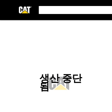
생산 중단
됨