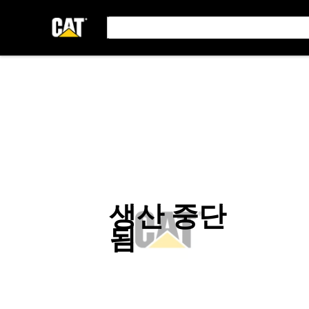
생산 중단
됨