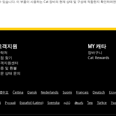
 있습니다. 이 부품이 사용하는 Cat 장비의 현재 상태 및 구성에 적합한지 확인하려면
고객지원
MY 캐타
연락처
장바구니
점 찾기
Cat Rewards
고객지원센터
증 및 환불
문 상태 문의
體中文
Čeština
Dansk
Nederlands
Suomi
Français
Deutsch
Ελλη
ă
Русский
Español (Latino)
Svenska
தமிழ்
తెలుగు
ไทย
Türkçe
Укр