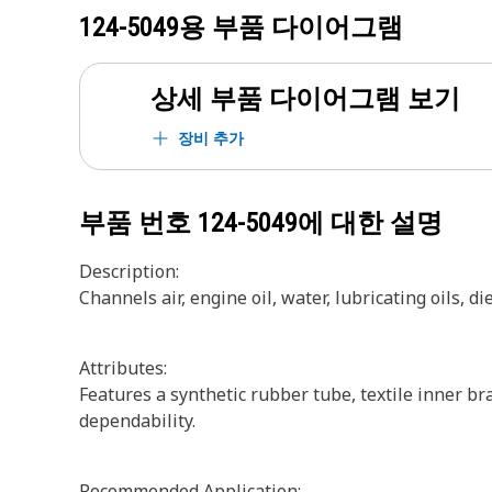
124-5049
용 부품 다이어그램
상세 부품 다이어그램 보기
장비 추가
부품 번호
124-5049
에 대한 설명
Description:
Channels air, engine oil, water, lubricating oils, 
Attributes:
Features a synthetic rubber tube, textile inner bra
dependability.
Recommended Application: