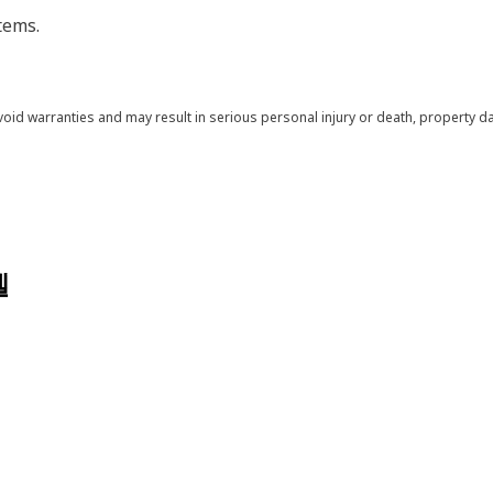
tems.
void warranties and may result in serious personal injury or death, property
델