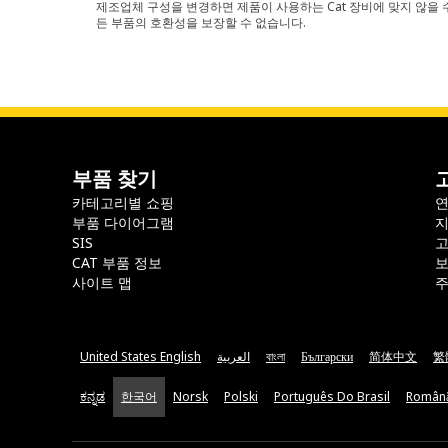
제조업체 구성을 변경하면 제품이 사용하는 Cat 장비에 맞지 않을 수
든 부품의 호환성을 보장할 수 없습니다.
부품 찾기
카테고리별 쇼핑
부품 다이어그램
지
SIS
CAT 부품 정보
보
사이트 맵
주
United States English
العربية
বাংলা
Български
简体中文
繁
ಕನ್ನಡ
한국어
Norsk
Polski
Português Do Brasil
Român