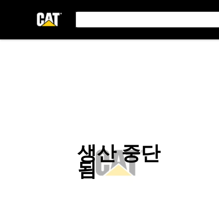
생산 중단
됨