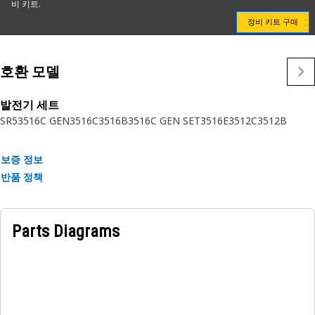
비 키트.
특성:
정비 키트 구매
• 자재: 강철
• 헬리컬 기어 이빨 수: 70
• 우측 헬릭스
호환 모델
• 테이퍼형 내부 직경
• 내부 게이지 직경: 70mm(2.76in)
발전기 세트
• 외부 직경: 246mm(9.70in)
SR5
3516C GEN
3516C
3516B
3516C GEN SET
3516E
3512C
3512B
• 높이: 31mm(1.22in)
보증 정보
작업:
반품 정책
Cat 기어는 모든 구동 트레인 부품이 하나의 계통으로 함께 작동
하고 마모되도록 해당 용도에 맞게 제작되었습니다. 자세한 정보
는 소유자 매뉴얼을 참조하거나 현지 Cat 지점으로 문의하십시
Parts Diagrams
오.