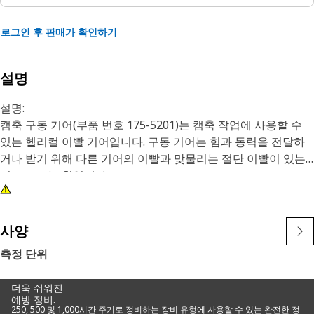
로그인 후 판매가 확인하기
설명
설명:
캠축 구동 기어(부품 번호 175-5201)는 캠축 작업에 사용할 수
있는 헬리컬 이빨 기어입니다. 구동 기어는 힘과 동력을 전달하
거나 받기 위해 다른 기어의 이빨과 맞물리는 절단 이빨이 있는
디스크 또는 휠입니다.
Cat 기어는 Cat 장비에서 발생하는 부하와 일치하는 정확한 사
양에 따라 엄선된 자재로 가공됩니다. 이들은 케이스 침탄, 질화
사양
및 유도 담금질 등 특수하지만 경우에 따라 고유한 열 처리 공정
측정 단위
을 사용하여 제조됩니다. Cat 기어는 동력 밀도, 즉 기어가 크기
대비 전달할 수 있는 동력의 양이 업계 최고 수준이며 재사용성
더욱 쉬워진
을 고려하여 설계되었습니다.
예방 정비.
250, 500 및 1,000시간 주기로 정비하는 장비 유형에 사용할 수 있는 완전한 정