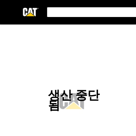
생산 중단
됨