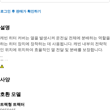
로그인 후 판매가 확인하기
설명
캐빈 히터 커버는 열을 발생시켜 운전실 전체에 분배하는 역할을
하는 히터 장치에 장착하는 데 사용됩니다. 캐빈 내부의 전략적
인 위치에 위치하여 효율적인 열 전달 및 분배를 보장합니다.
특성:
• 히터 손상을 방지하고 안정적인 작동을 보장합니다.
• 정확한 사양에 따라 제조되었으며 내구성과 신뢰성을 고려하
여 제작됨.
사양
작업:
호환 모델
캐빈 히터 커버에는 과도한 열 손실을 방지하면서 따뜻한 공기가
캐빈으로 유입될 수 있도록 통풍구 또는 개구부가 배치되어 있습
트랙형 트랙터
니다.
D9T
D10T