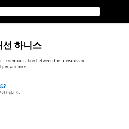
 배선 하니스
tates communication between the transmission
al performance
요?
추가하십시오.