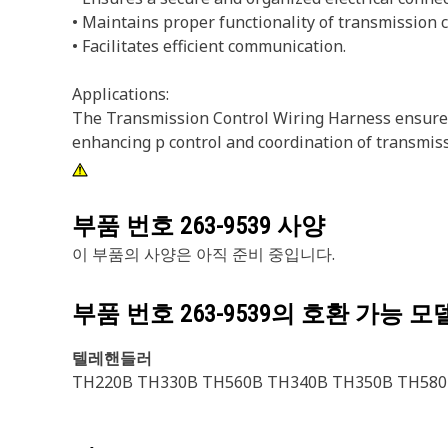
• Maintains proper functionality of transmission 
• Facilitates efficient communication.
Applications:
The Transmission Control Wiring Harness ensure
enhancing p control and coordination of transmiss
부품 번호
263-9539
사양
이 부품의 사양은 아직 준비 중입니다.
부품 번호
263-9539
의 호환 가능 모
텔레핸들러
TH220B TH330B TH560B TH340B TH350B TH580