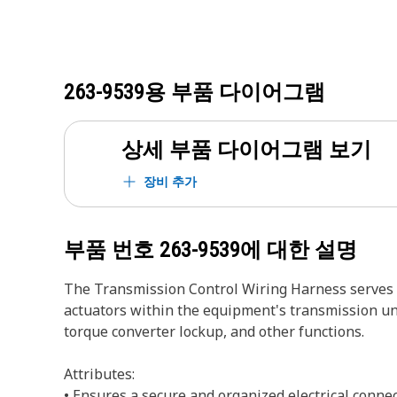
263-9539
용 부품 다이어그램
상세 부품 다이어그램 보기
장비 추가
부품 번호
263-9539
에 대한 설명
The Transmission Control Wiring Harness serves a
actuators within the equipment's transmission unit.
torque converter lockup, and other functions.
Attributes:
• Ensures a secure and organized electrical connec