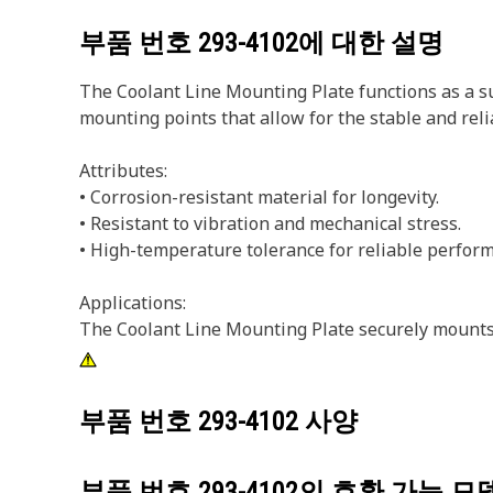
부품 번호
293-4102
에 대한 설명
The Coolant Line Mounting Plate functions as a su
mounting points that allow for the stable and reli
Attributes:
• Corrosion-resistant material for longevity.
• Resistant to vibration and mechanical stress.
• High-temperature tolerance for reliable perfor
Applications:
The Coolant Line Mounting Plate securely mounts a
부품 번호
293-4102
사양
부품 번호
293-4102
의 호환 가능 모