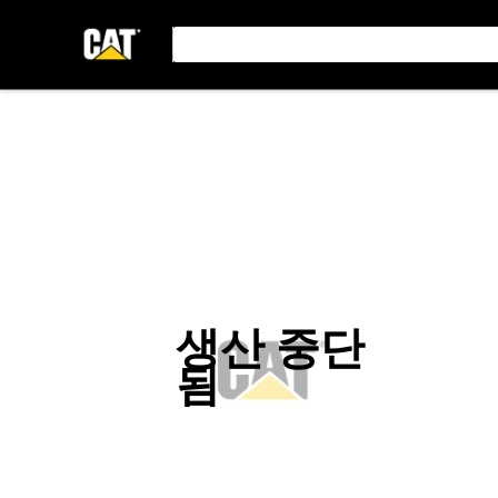
생산 중단
됨