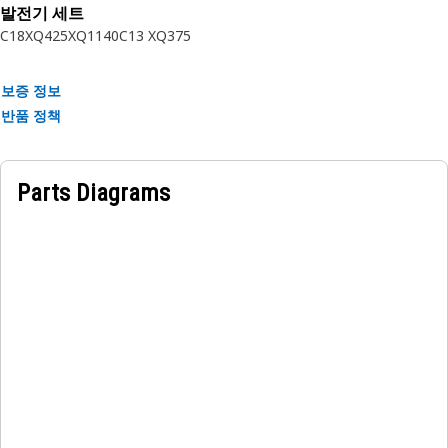
발전기 세트
배선 하니스는 엔진 구성품에서 연결 지점까지 적절한 전력 전달
C18
XQ425
XQ1140
C13 XQ375
을 제공하는 데 사용됩니다.
보증 정보
반품 정책
Parts Diagrams