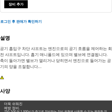
장비 추가
로그인 후 판매가 확인하기
설명
공기 흡입구 차단 샤프트는 엔진으로의 공기 흐름을 제어하는 회
전 샤프트입니다. 흡기 매니폴드에 있으며 밸브에 연결됩니다.
축이 돌아가면 밸브가 열리거나 닫히면서 엔진으로 들어가는 공
기의 양을 조절합니다.
특성:
• 고강도 및 내마모성 제공
• 정확한 사양으로 제조되며 내구성과 신뢰성을 위해 제작되었
사양
습니다.
더욱 쉬워진
예방 정비.
작업:
250, 500 및 1,000시간 주기로 정비하는 장비 유형에 사용할 수 있는 완전한 정