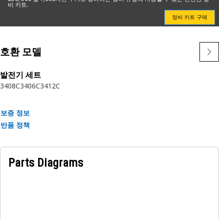
공기 흡입구 차단 샤프트는 엔진으로 들어가는 공기의 흐름을 조
비 키트.
절 또는 차단하고 장치로 들어가는 공기의 양을 제어하며 원활한
정비 키트 구매
작동을 보장하는 데 사용됩니다.
호환 모델
발전기 세트
3408C
3406C
3412C
보증 정보
반품 정책
Parts Diagrams