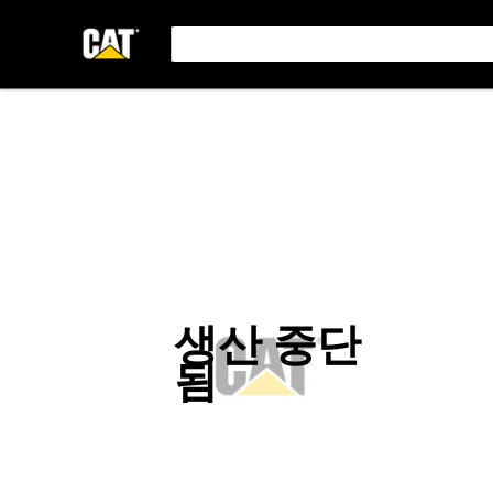
생산 중단
됨