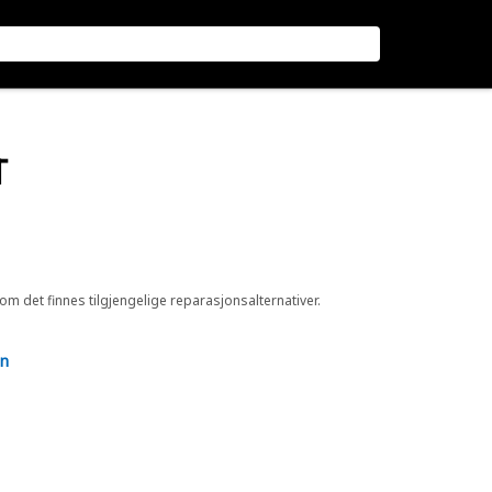
T
 om det finnes tilgjengelige reparasjonsalternativer.
en