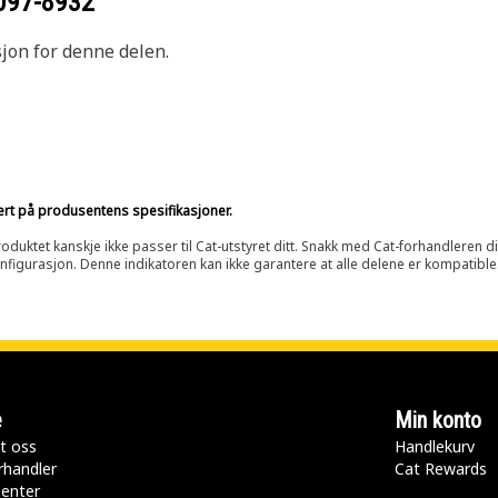
097-8932
sjon for denne delen.
sert på produsentens spesifikasjoner.
oduktet kanskje ikke passer til Cat-utstyret ditt. Snakk med Cat-forhandleren d
onfigurasjon. Denne indikatoren kan ikke garantere at alle delene er kompatible
e
Min konto
t oss
Handlekurv
rhandler
Cat Rewards
senter