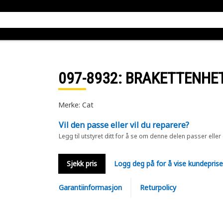
097-8932
: BRAKETTENHE
Merke: Cat
Vil den passe eller vil du reparere?
Legg til utstyret ditt for å se om denne delen passer eller
Sjekk pris
Logg deg på for å vise kundepris
Garantiinformasjon
Returpolicy