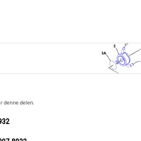
or denne delen.
932