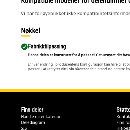
Kompatible modeller for delenummer
Vi har for øyeblikket ikke kompatibilitetsinforma
Nøkkel
Fabrikktilpasning
Denne delen er konstruert for å passe til Cat-utstyret ditt ba
Enhver endring i produsentens konfigurasjon kan føre til at pr
passer Cat-utstyret ditt i sin nåværende tilstand og antatte k
Finn deler
Støtt
Handle etter kategori
Kontak
Delediagram
Finn fo
SIS
Hjelpe