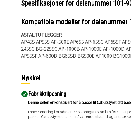
Spesifikasjoner for delenummer
101-9
Kompatible modeller for delenummer
ASFALTUTLEGGER
AP455 AP555 AP-500E AP655 AP-655C AP655F AP
2455C BG-2255C AP-1000B AP-1000E AP-1000D AP
AP555F AP-600D BG655D BG500E AP1000 BG1000E
Nøkkel
Fabrikktilpasning
Denne delen er konstruert for å passe til Cat-utstyret ditt ba
Enhver endring i produsentens konfigurasjon kan føre til at pr
passer Cat-utstyret ditt i sin nåværende tilstand og antatte k