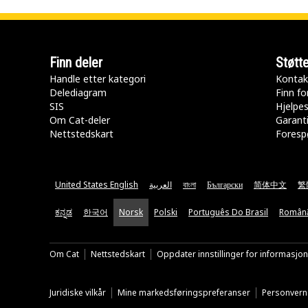
Finn deler
Støtt
Handle etter kategori
Kontak
Delediagram
Finn fo
SIS
Hjelpe
Om Cat-deler
Garanti
Nettstedskart
Forespø
United States English
العربية
বাংলা
Български
简体中文
繁
ಕನ್ನಡ
한국어
Norsk
Polski
Português Do Brasil
Român
Om Cat
Nettstedskart
Oppdater innstillinger for informasjo
Juridiske vilkår
Mine markedsføringspreferanser
Personvern