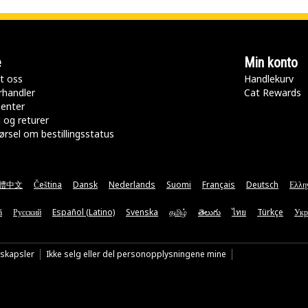
e
Min konto
t oss
Handlekurv
rhandler
Cat Rewards
senter
 og returer
rsel om bestillingsstatus
體中文
Čeština
Dansk
Nederlands
Suomi
Français
Deutsch
Ελλη
ă
Русский
Español (Latino)
Svenska
தமிழ்
తెలుగు
ไทย
Türkçe
Укр
nskapsler
Ikke selg eller del personopplysningene mine