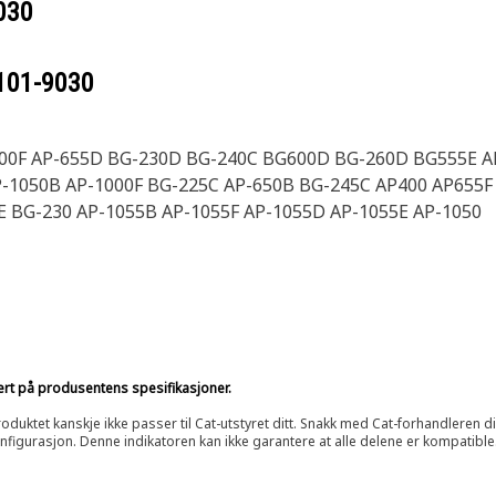
030
101-9030
500F AP-655D BG-230D BG-240C BG600D BG-260D BG555E A
-1050B AP-1000F BG-225C AP-650B BG-245C AP400 AP655F 
 BG-230 AP-1055B AP-1055F AP-1055D AP-1055E AP-1050
sert på produsentens spesifikasjoner.
oduktet kanskje ikke passer til Cat-utstyret ditt. Snakk med Cat-forhandleren d
onfigurasjon. Denne indikatoren kan ikke garantere at alle delene er kompatible