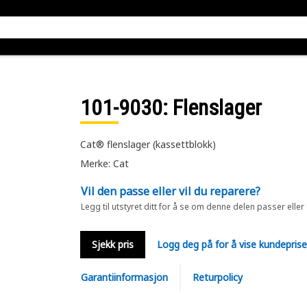
101-9030
: Flenslager
Cat® flenslager (kassettblokk)
Merke: Cat
Vil den passe eller vil du reparere?
Legg til utstyret ditt for å se om denne delen passer eller
Sjekk pris
Logg deg på for å vise kundepris
Garantiinformasjon
Returpolicy