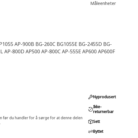
Måleenheter
P1055 AP-900B BG-260C BG1055E BG-2455D BG-
L AP-800D AP500 AP-800C AP-555E AP600 AP600F
Nyprodusert
Ikke-
returnerbar
in før du handler for å sørge for at denne delen
Sett
.
Byttet