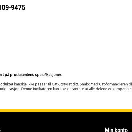
109-9475
sert på produsentens spesifikasjoner.
oduktet kanskje ikke passer til Cat-utstyret ditt. Snakk med Cat-forhandleren d
onfigurasjon. Denne indikatoren kan ikke garantere at alle delene er kompatible
e
Min konto