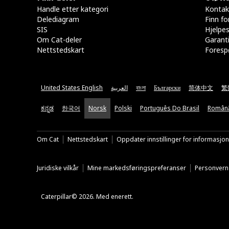
Handle etter kategori
Kontak
Delediagram
Finn fo
SIS
Hjelpe
Om Cat-deler
Garanti
Nettstedskart
Forespø
United States English
العربية
বাংলা
Български
简体中文
繁
ಕನ್ನಡ
한국어
Norsk
Polski
Português Do Brasil
Român
Om Cat
Nettstedskart
Oppdater innstillinger for informasjo
Juridiske vilkår
Mine markedsføringspreferanser
Personvern
Caterpillar© 2026. Med enerett.