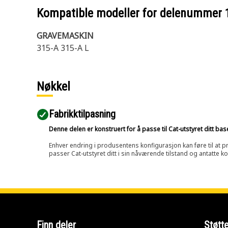
Kompatible modeller for delenummer
GRAVEMASKIN
315-A 315-A L
Nøkkel
Fabrikktilpasning
Denne delen er konstruert for å passe til Cat-utstyret ditt ba
Enhver endring i produsentens konfigurasjon kan føre til at pr
passer Cat-utstyret ditt i sin nåværende tilstand og antatte k
Finn deler
Støtt