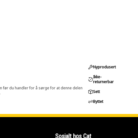
Nyprodusert
Ikke-
returnerbar
in før du handler for å sørge for at denne delen
Sett
.
Byttet
Sosialt hos Cat