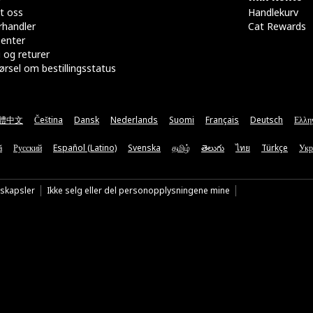
t oss
Handlekurv
rhandler
Cat Rewards
senter
 og returer
rsel om bestillingsstatus
體中文
Čeština
Dansk
Nederlands
Suomi
Français
Deutsch
Ελλη
ă
Русский
Español (Latino)
Svenska
தமிழ்
తెలుగు
ไทย
Türkçe
Укр
nskapsler
Ikke selg eller del personopplysningene mine