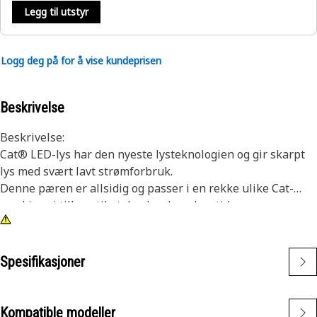
Legg til utstyr
Logg deg på for å vise kundeprisen
Beskrivelse
Beskrivelse:
Cat® LED-lys har den nyeste lysteknologien og gir skarpt
lys med svært lavt strømforbruk.
Denne pæren er allsidig og passer i en rekke ulike Cat-
maskiner i tillegg til at den har lang levetid.
Egenskaper:
• Rød LED-pære
• T-3 1/4 pærestørrelse
Spesifikasjoner
• 24 V
• Kilesokkel
• Sokkelstørrelse W-2
Kompatible modeller